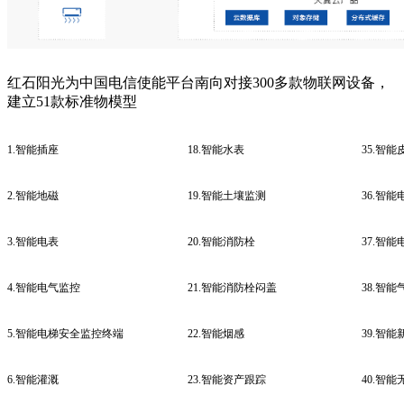
红石阳光为中国电信使能平台南向对接300多款物联网设备，
建立51款标准物模型
1.智能插座
18.智能水表
35.智
2.智能地磁
19.智能土壤监测
36.智
3.智能电表
20.智能消防栓
37.智
4.智能电气监控
21.智能消防栓闷盖
38.智能
5.智能电梯安全监控终端
22.智能烟感
39.智能
6.智能灌溉
23.智能资产跟踪
40.智