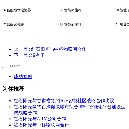
16.智能燃气报警器
33.智能体脂秤
50.智能
17.智能燃气表
34.智能血压计
51.智
上一篇
: 红石阳光与中移物联网合作
下一篇
: 没有了
成功案例
为你推荐
红石阳光与甘肃省签约5G+智慧社区战略合作协议
红石阳光签约百洋健康城市综合体5G智能化平台建设达
成战略合作
红石阳光与ARM公司合作
红石阳光与中移物联网合作