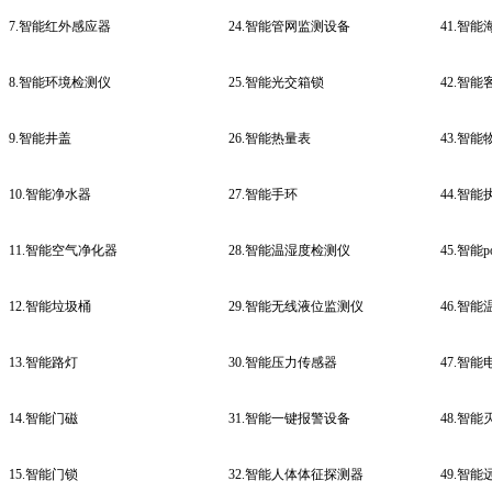
7.智能红外感应器
24.智能管网监测设备
41.智
8.智能环境检测仪
25.智能光交箱锁
42.智
9.智能井盖
26.智能热量表
43.智
10.智能净水器
27.智能手环
44.智
11.智能空气净化器
28.智能温湿度检测仪
45.智能p
12.智能垃圾桶
29.智能无线液位监测仪
46.智
13.智能路灯
30.智能压力传感器
47.智
14.智能门磁
31.智能一键报警设备
48.智能
15.智能门锁
32.智能人体体征探测器
49.智